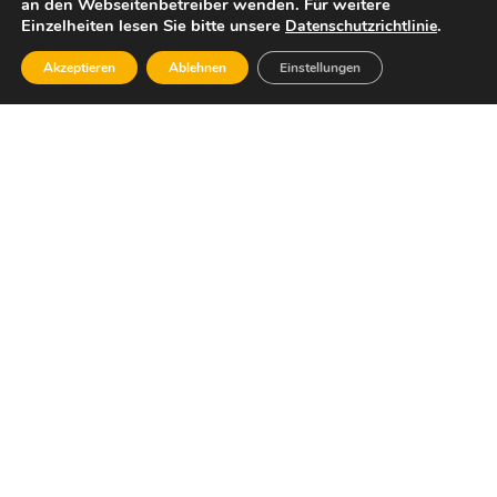
an den Webseitenbetreiber wenden. Für weitere
Einzelheiten lesen Sie bitte unsere
.
Datenschutzrichtlinie
Akzeptieren
Ablehnen
Einstellungen
Dafür stehe ich:
Wirtschaftlicher Sachverstand, die Bereitschaft,
Verantwortung für unsere Gesellschaft, unsere
Umwelt und die Zukunft unseres Landes zu