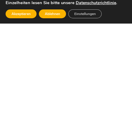
Einzelheiten lesen Sie bitte unsere
.
Datenschutzrichtlinie
Akzeptieren
Ablehnen
Einstellungen
Dafür stehe ich:
Wirtschaftlicher Sachverstand, die Bereitschaft,
Verantwortung für unsere Gesellschaft, unsere
Umwelt und die Zukunft unseres Landes zu
übernehmen – und ein offener und ehrlicher
Umgang miteinander.