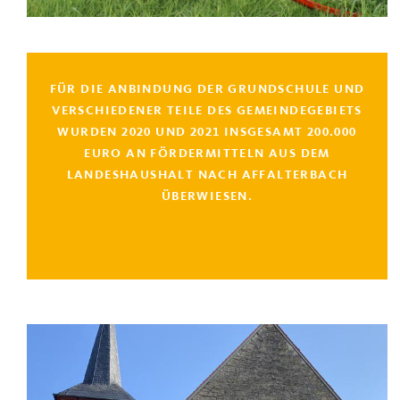
FÜR DIE ANBINDUNG DER GRUNDSCHULE UND
VERSCHIEDENER TEILE DES GEMEINDEGEBIETS
WURDEN 2020 UND 2021 INSGESAMT 200.000
EURO AN FÖRDERMITTELN AUS DEM
LANDESHAUSHALT NACH AFFALTERBACH
ÜBERWIESEN.