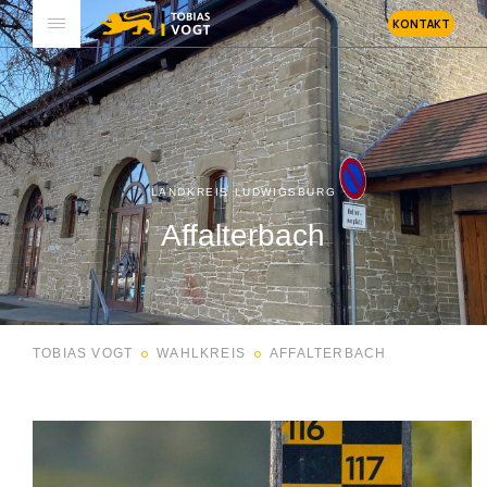
KONTAKT
LANDKREIS LUDWIGSBURG
Affalterbach
TOBIAS VOGT
WAHLKREIS
AFFALTERBACH