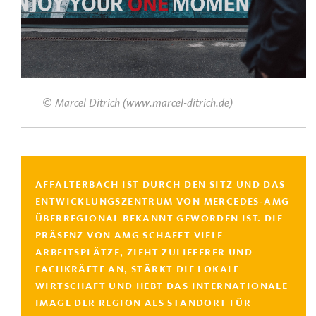
© Marcel Ditrich (www.marcel-ditrich.de)
AFFALTERBACH IST DURCH DEN SITZ UND DAS
ENTWICKLUNGSZENTRUM VON MERCEDES‑AMG
ÜBERREGIONAL BEKANNT GEWORDEN IST. DIE
PRÄSENZ VON AMG SCHAFFT VIELE
ARBEITSPLÄTZE, ZIEHT ZULIEFERER UND
FACHKRÄFTE AN, STÄRKT DIE LOKALE
WIRTSCHAFT UND HEBT DAS INTERNATIONALE
IMAGE DER REGION ALS STANDORT FÜR