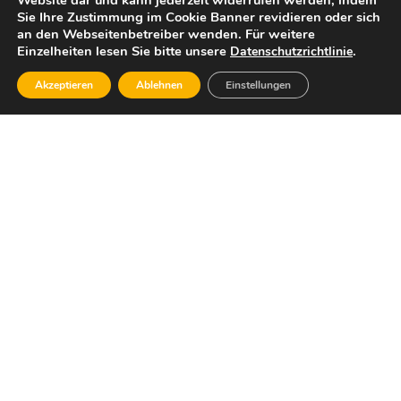
Website dar und kann jederzeit widerrufen werden, indem
Sie Ihre Zustimmung im Cookie Banner revidieren oder sich
an den Webseitenbetreiber wenden. Für weitere
Einzelheiten lesen Sie bitte unsere
.
Datenschutzrichtlinie
Akzeptieren
Ablehnen
Einstellungen
Dafür stehe ich:
Wirtschaftlicher Sachverstand, die Bereitschaft,
Verantwortung für unsere Gesellschaft, unsere