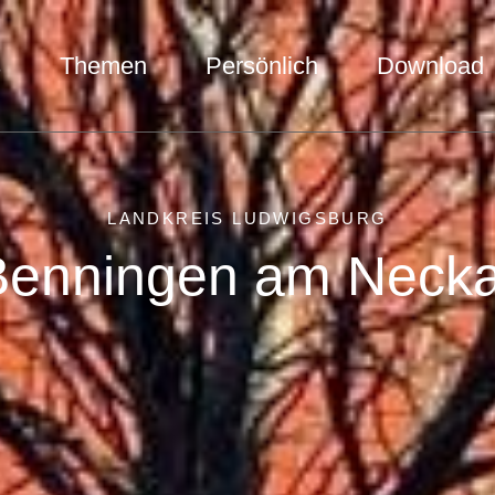
s
Themen
Persönlich
Download
LANDKREIS LUDWIGSBURG
Benningen am Necka