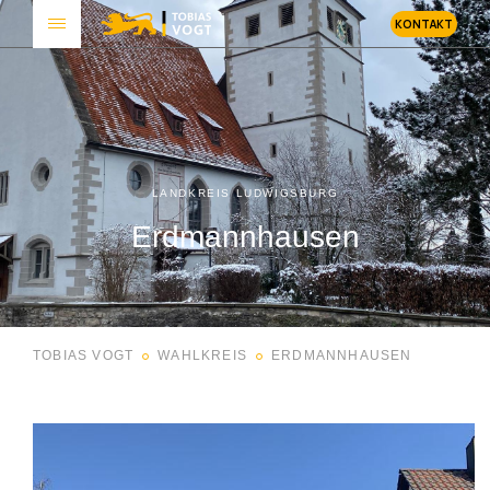
KONTAKT
LANDKREIS LUDWIGSBURG
Erdmannhausen
TOBIAS VOGT
WAHLKREIS
ERDMANNHAUSEN