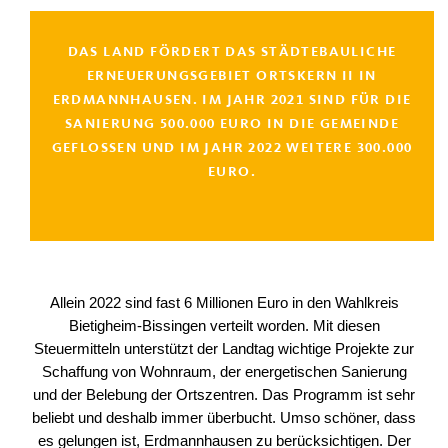
DAS LAND FÖRDERT DAS STÄDTEBAULICHE
ERNEUERUNGSGEBIET ORTSKERN II IN
ERDMANNHAUSEN. IM JAHR 2021 SIND FÜR DIE
SANIERUNG 500.000 EURO IN DIE GEMEINDE
GEFLOSSEN UND IM JAHR 2022 WEITERE 300.000 E
URO.
Allein 2022 sind fast 6 Millionen Euro in den Wahlkreis
Bietigheim-Bissingen verteilt worden. Mit diesen
Steuermitteln unterstützt der Landtag wichtige Projekte zur
Schaffung von Wohnraum, der energetischen Sanierung
und der Belebung der Ortszentren. Das Programm ist sehr
beliebt und deshalb immer überbucht. Umso schöner, dass
es gelungen ist, Erdmannhausen zu berücksichtigen. Der