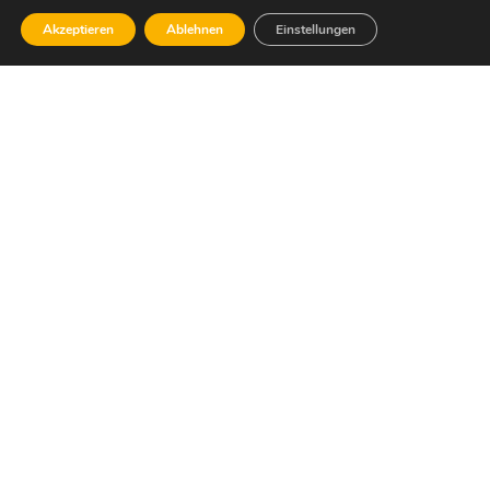
Akzeptieren
Ablehnen
Einstellungen
Dafür stehe ich:
Wirtschaftlicher Sachverstand, die Bereitschaft,
Verantwortung für unsere Gesellschaft, unsere
Umwelt und die Zukunft unseres Landes zu
übernehmen – und ein offener und ehrlicher
Umgang miteinander.