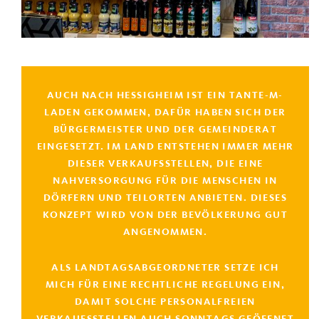
AUCH NACH HESSIGHEIM IST EIN TANTE-M-
LADEN GEKOMMEN, DAFÜR HABEN SICH DER
BÜRGERMEISTER UND DER GEMEINDERAT
EINGESETZT. IM LAND ENTSTEHEN IMMER MEHR
DIESER VERKAUFSSTELLEN, DIE EINE
NAHVERSORGUNG FÜR DIE MENSCHEN IN
DÖRFERN UND TEILORTEN ANBIETEN. DIESES
KONZEPT WIRD VON DER BEVÖLKERUNG GUT
ANGENOMMEN.
ALS LANDTAGSABGEORDNETER SETZE ICH
MICH FÜR EINE RECHTLICHE REGELUNG EIN,
DAMIT SOLCHE PERSONALFREIEN