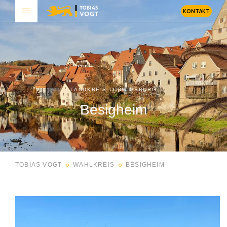
KONTAKT
LANDKREIS LUDWIGSBURG
Besigheim
TOBIAS VOGT
WAHLKREIS
BESIGHEIM