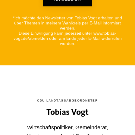
Alternative:
*Ich möchte den Newsletter von Tobias Vogt erhalten und
über Themen in meinem Wahlkreis per E-Mail informiert
werden.
Diese Einwilligung kann jederzeit unter www.tobias-
vogt.de/abmelden oder am Ende jeder E-Mail widerrufen
werden.
CDU-LANDTAGSABGEORDNETER
Tobias Vogt
Wirtschaftspolitiker, Gemeinderat,