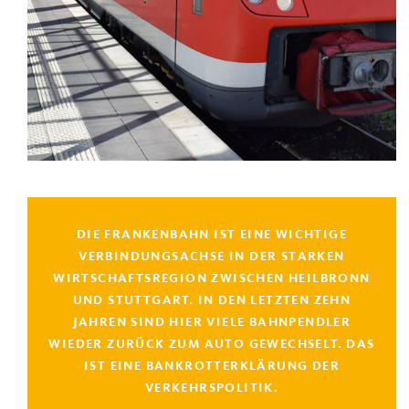
DIE FRANKENBAHN IST EINE WICHTIGE
VERBINDUNGSACHSE IN DER STARKEN
WIRTSCHAFTSREGION ZWISCHEN HEILBRONN
UND STUTTGART. IN DEN LETZTEN ZEHN
JAHREN SIND HIER VIELE BAHNPENDLER
WIEDER ZURÜCK ZUM AUTO GEWECHSELT. DAS
IST EINE BANKROTTERKLÄRUNG DER
VERKEHRSPOLITIK.