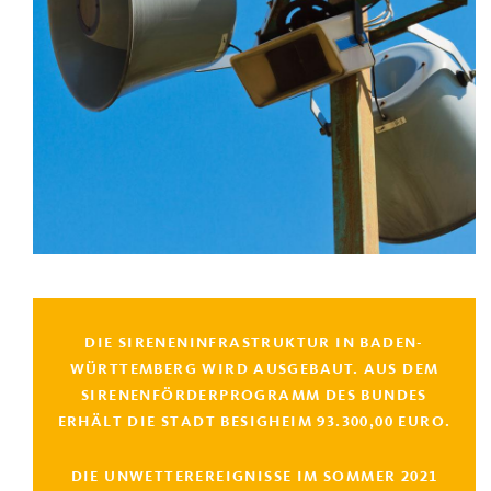
DIE SIRENENINFRASTRUKTUR IN BADEN-
WÜRTTEMBERG WIRD AUSGEBAUT. AUS DEM
SIRENENFÖRDERPROGRAMM DES BUNDES
ERHÄLT DIE STADT BESIGHEIM 93.300,00 EURO.
DIE UNWETTEREREIGNISSE IM SOMMER 2021