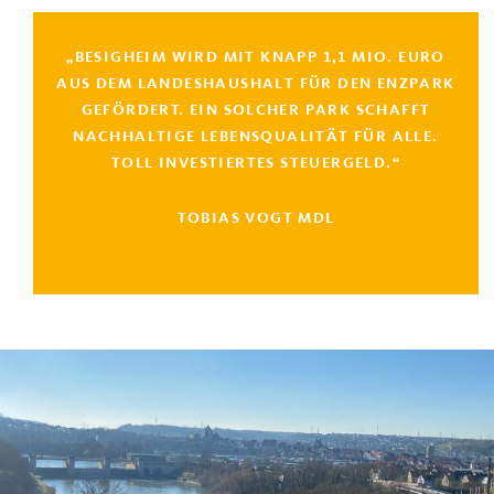
„BESIGHEIM WIRD MIT KNAPP 1,1 MIO. EURO
AUS DEM LANDESHAUSHALT FÜR DEN ENZPARK
GEFÖRDERT. EIN SOLCHER PARK SCHAFFT
NACHHALTIGE LEBENSQUALITÄT FÜR ALLE.
TOLL INVESTIERTES STEUERGELD.“
TOBIAS VOGT MDL