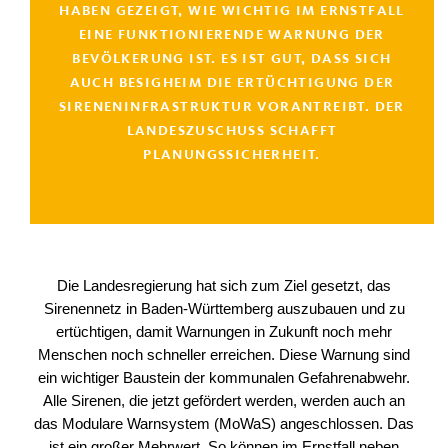
HABEN GEZEIGT, WIE WICHTIG IM ERNSTFALL
EINE FUNKTIONIERENDE WARNUNG DER
BEVÖLKERUNG IST. ES IST GUT, DASS SICH
AUCH BESIGHEIM DIE ERTÜCHTIGUNG DER
SIRENENINFRASTRUKTUR VORANTREIBT. DER
LANDESZUSCHUSS SCHAFFT
PLANUNGSSICHERHEIT.
Die Landesregierung hat sich zum Ziel gesetzt, das
Sirenennetz in Baden-Württemberg auszubauen und zu
ertüchtigen, damit Warnungen in Zukunft noch mehr
Menschen noch schneller erreichen. Diese Warnung sind
ein wichtiger Baustein der kommunalen Gefahrenabwehr.
Alle Sirenen, die jetzt gefördert werden, werden auch an
das Modulare Warnsystem (MoWaS) angeschlossen. Das
ist ein großer Mehrwert. So können im Ernstfall neben