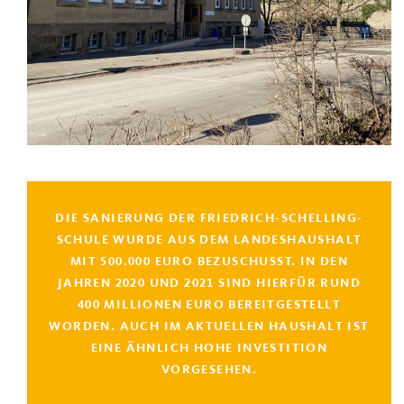
DIE SANIERUNG DER FRIEDRICH-SCHELLING-
SCHULE WURDE AUS DEM LANDESHAUSHALT
MIT 500.000 EURO BEZUSCHUSST. IN DEN
JAHREN 2020 UND 2021 SIND HIERFÜR RUND
400 MILLIONEN EURO BEREITGESTELLT
WORDEN. AUCH IM AKTUELLEN HAUSHALT IST
EINE ÄHNLICH HOHE INVESTITION
VORGESEHEN.