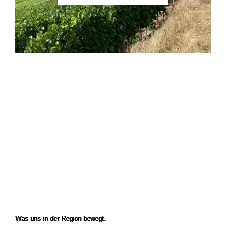
GROSSBOTTWAR
HESSIGHEIM
INGERSHEIM
KIRCHHEIM AM NECKAR
LÖCHGAU
MARBACH AM NECKAR
MUNDELSHEIM
MURR
OBERSTENFELD
PLEIDELSHEIM
STEINHEIM AN DER
MURR
WALHEIM
Was uns in der Region bewegt.