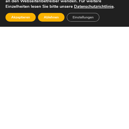
an den Webseitenbetreiber wenden. Für weitere
Einzelheiten lesen Sie bitte unsere
.
Datenschutzrichtlinie
Akzeptieren
Ablehnen
Einstellungen
Dafür stehe ich:
Wirtschaftlicher Sachverstand, die Bereitschaft,
Verantwortung für unsere Gesellschaft, unsere
Umwelt und die Zukunft unseres Landes zu