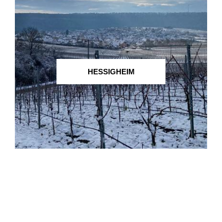
HESSIGHEIM
INGERSHEIM
KIRCHHEIM AM NECKAR
LÖCHGAU
MARBACH AM NECKAR
MUNDELSHEIM
MURR
OBERSTENFELD