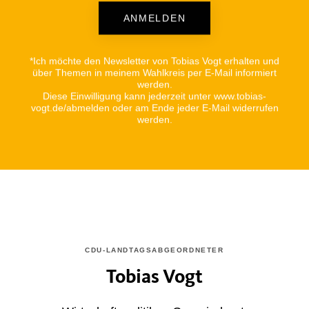
ANMELDEN
Alternative:
*Ich möchte den Newsletter von Tobias Vogt erhalten und
über Themen in meinem Wahlkreis per E-Mail informiert
werden.
Diese Einwilligung kann jederzeit unter www.tobias-
vogt.de/abmelden oder am Ende jeder E-Mail widerrufen
werden.
CDU-LANDTAGSABGEORDNETER
Tobias Vogt