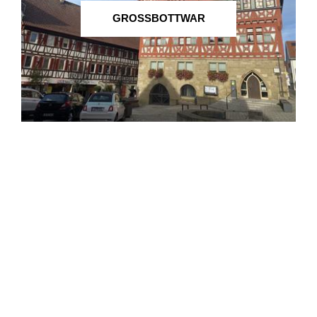
GROSSBOTTWAR
HESSIGHEIM
INGERSHEIM
KIRCHHEIM AM NECKAR
LÖCHGAU
MARBACH AM NECKAR
MUNDELSHEIM
MURR
OBERSTENFELD
PLEIDELSHEIM
STEINHEIM AN DER
MURR
WALHEIM