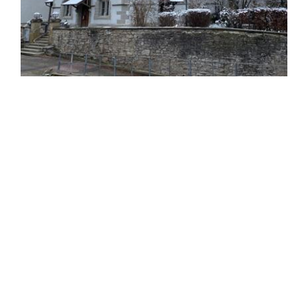
ERLIGHEIM
FREIBERG
FREUDENTAL
GEMMRIGHEIM
GROSSBOTTWAR
HESSIGHEIM
INGERSHEIM
KIRCHHEIM AM NECKAR
LÖCHGAU
MARBACH AM NECKAR
MUNDELSHEIM
MURR
OBERSTENFELD
PLEIDELSHEIM
STEINHEIM AN DER
MURR
WALHEIM