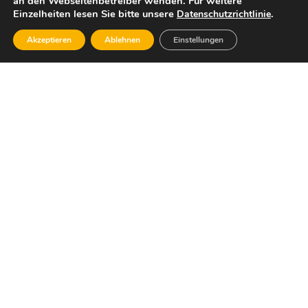
an den Webseitenbetreiber wenden. Für weitere
Einzelheiten lesen Sie bitte unsere
.
Datenschutzrichtlinie
Akzeptieren
Ablehnen
Einstellungen
Dafür stehe ich:
Wirtschaftlicher Sachverstand, die Bereitschaft,
Verantwortung für unsere Gesellschaft, unsere
Umwelt und die Zukunft unseres Landes zu