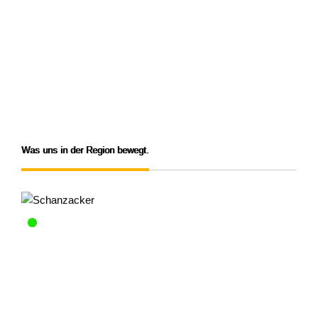
MARBACH AM NECKAR
MUNDELSHEIM
MURR
OBERSTENFELD
PLEIDELSHEIM
STEINHEIM AN DER
MURR
WALHEIM
Was uns in der Region bewegt.