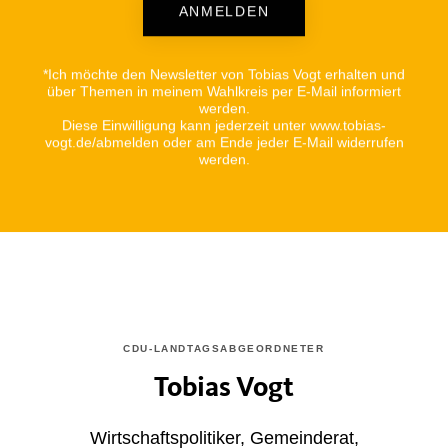
ANMELDEN
Alternative:
*Ich möchte den Newsletter von Tobias Vogt erhalten und
über Themen in meinem Wahlkreis per E-Mail informiert
werden.
Diese Einwilligung kann jederzeit unter www.tobias-
vogt.de/abmelden oder am Ende jeder E-Mail widerrufen
werden.
CDU-LANDTAGSABGEORDNETER
Tobias Vogt
Wirtschaftspolitiker, Gemeinderat,