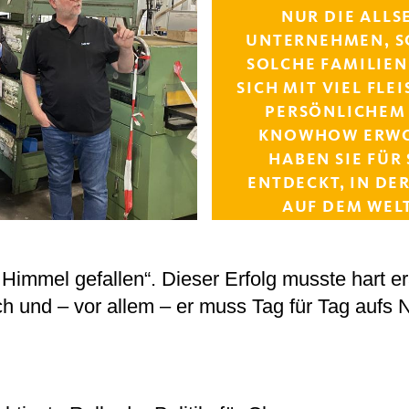
UR DIE ALLSE
NTERNEHMEN, SO
OLCHE FAMILIENU
ICH MIT VIEL FLEIS
RSÖNLICHEM EI
OWHOW ERWORBE
BEN SIE FÜR SI
TDECKT, IN DER SI
DEM WELTMAR
m Himmel gefallen“. Dieser Erfolg musste hart er
ich und – vor allem – er muss Tag für Tag aufs 