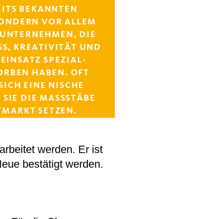
ITS BEKANNTEN U
NDERN VOR ALLEM S
NTERNEHMEN, DIE S
S, KREATIVITÄT UND PE
NSATZ SPEZIAL-KN
N HABEN. OFT HA
CH EINE NISCHE EN
E DIE MASSSTÄBE AUF
KT SETZEN.
arbeitet werden. Er ist
Neue bestätigt werden.