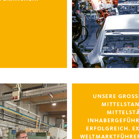
UNSERE GROSSE 
ITTELSTAND.
ITTELSTÄN
NHABERGEFÜHRT,
RFOLGREICH. EX
ELTMARKTFÜHRER S