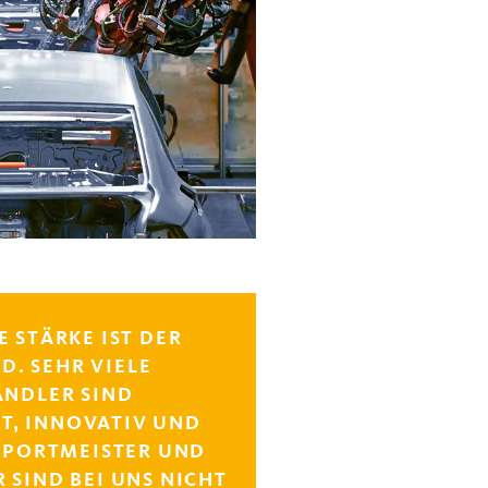
STÄRKE IST DER M
 SEHR VIELE M
DLER SIND I
 INNOVATIV UND E
PORTMEISTER UND W
IND BEI UNS NICHT N