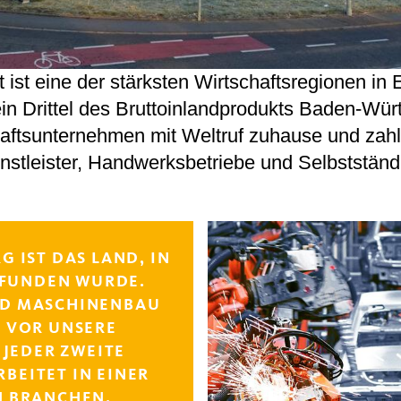
t ist eine der stärksten Wirtschaftsregionen in
ein Drittel des Bruttoinlandprodukts Baden-Würt
haftsunternehmen mit Weltruf zuhause und zahlr
nstleister, Handwerksbetriebe und Selbstständ
 IST DAS LAND, IN
RFUNDEN WURDE.
D MASCHINENBAU
E VOR UNSERE
 JEDER ZWEITE
BEITET IN EINER
N BRANCHEN.