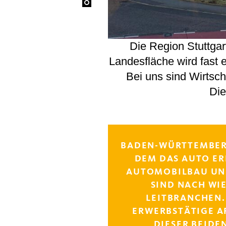
Die Region Stuttgar
Landesfläche wird fast 
Bei uns sind Wirtsc
Die
BADEN-WÜRTTEMBERG
DEM DAS AUTO E
AUTOMOBILBAU UN
SIND NACH WI
LEITBRANCHEN.
ERWERBSTÄTIGE AR
DIESER BEIDE