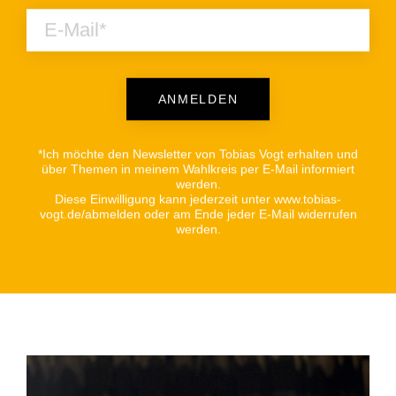
ANMELDEN
Alternative:
*Ich möchte den Newsletter von Tobias Vogt erhalten und
über Themen in meinem Wahlkreis per E-Mail informiert
werden.
Diese Einwilligung kann jederzeit unter www.tobias-
vogt.de/abmelden oder am Ende jeder E-Mail widerrufen
werden.