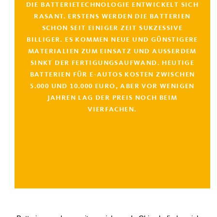
DIE BATTERIETECHNOLOGIE ENTWICKELT SICH
RASANT. ERSTENS WERDEN DIE BATTERIEN
SCHON SEIT EINIGER ZEIT SUKZESSIVE
BILLIGER. ES KOMMEN NEUE UND GÜNSTIGERE
MATERIALIEN ZUM EINSATZ UND AUSSERDEM S
INKT DER FERTIGUNGSAUFWAND. HEUTIGE B
ATTERIEN FÜR E-AUTOS KOSTEN ZWISCHEN 5
.000 UND 10.000 EURO, ABER VOR WENIGEN J
AHREN LAG DER PREIS NOCH BEIM V
IERFACHEN.