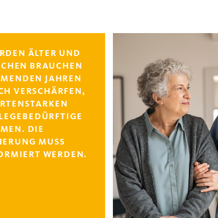
RDEN ÄLTER UND
SCHEN BRAUCHEN
OMMENDEN JAHREN
OCH VERSCHÄRFEN,
URTENSTARKEN
FLEGEBEDÜRFTIGE
MEN. DIE
HERUNG MUSS
ORMIERT WERDEN.