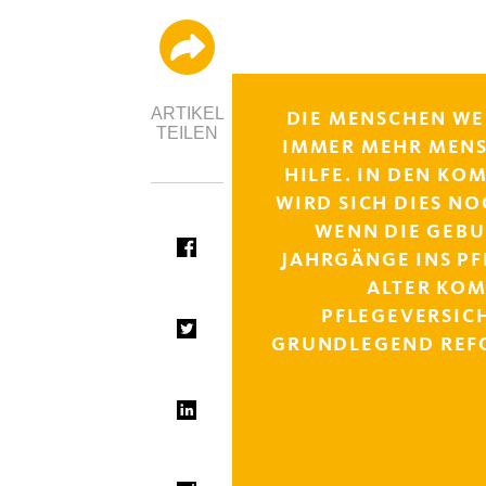
ARTIKEL
DIE MENSCHEN WE
TEILEN
IMMER MEHR MEN
HILFE. IN DEN K
WIRD SICH DIES N
WENN DIE GEB
JAHRGÄNGE INS P
ALTER KOM
PFLEGEVERSIC
GRUNDLEGEND REF