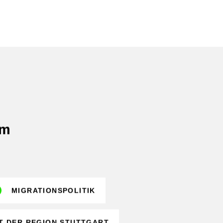
im
MIGRATIONSPOLITIK
T DER REGION STUTTGART