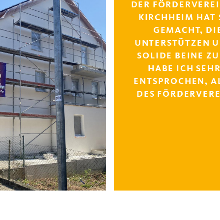
DER FÖRDERVEREIN
KIRCHHEIM HAT 
GEMACHT, DI
UNTERSTÜTZEN U
SOLIDE BEINE ZU
HABE ICH SEHR
ENTSPROCHEN, AL
DES FÖRDERVERE