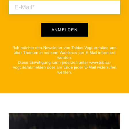
ANMELDEN
Alternative:
*Ich möchte den Newsletter von Tobias Vogt erhalten und
über Themen in meinem Wahlkreis per E-Mail informiert
werden.
Diese Einwilligung kann jederzeit unter www.tobias-
vogt.de/abmelden oder am Ende jeder E-Mail widerrufen
werden.