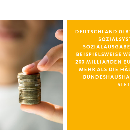
DEUTSCHLAND GIBT
SOZIALSYS
SOZIALAUSGABE
BEISPIELSWEISE W
200 MILLIARDEN EU
MEHR ALS DIE HÄ
BUNDESHAUSHAL
STE