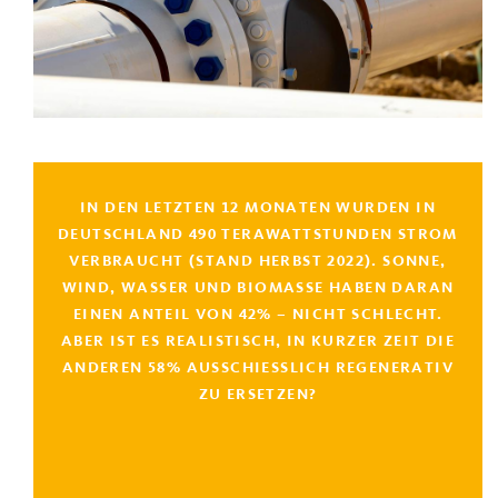
IN DEN LETZTEN 12 MONATEN WURDEN IN
DEUTSCHLAND 490 TERAWATTSTUNDEN STROM
VERBRAUCHT (STAND HERBST 2022). SONNE,
WIND, WASSER UND BIOMASSE HABEN DARAN
EINEN ANTEIL VON 42% – NICHT SCHLECHT.
ABER IST ES REALISTISCH, IN KURZER ZEIT DIE
ANDEREN 58% AUSSCHIESSLICH REGENERATIV Z
U ERSETZEN?