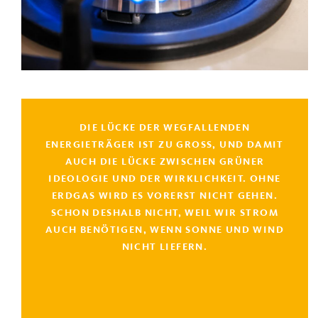
DIE LÜCKE DER WEGFALLENDEN
ENERGIETRÄGER IST ZU GROSS, UND DAMIT A
UCH DIE LÜCKE ZWISCHEN GRÜNER I
DEOLOGIE UND DER WIRKLICHKEIT. OHNE E
RDGAS WIRD ES VORERST NICHT GEHEN. S
CHON DESHALB NICHT, WEIL WIR STROM A
UCH BENÖTIGEN, WENN SONNE UND WIND N
ICHT LIEFERN.