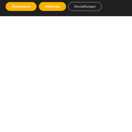
Akzeptieren
Ablehnen
Einstellungen
Dafür stehe ich:
Wirtschaftlicher Sachverstand, die Bereitschaft,
Verantwortung für unsere Gesellschaft, unsere
Umwelt und die Zukunft unseres Landes zu
übernehmen – und ein offener und ehrlicher