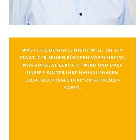
WAS ICH JEDENFALLS NICHT WILL, IST EIN
STAAT, DER SEINEN BÜRGERN VORSCHREIBT,
WAS ZUHAUSE GEKOCHT WIRD UND DASS
UNSERE KINDER IHRE HAUSAUFGABEN
„GESCHLECHTSNEUTRAL“ ZU SCHREIBEN
HABEN.